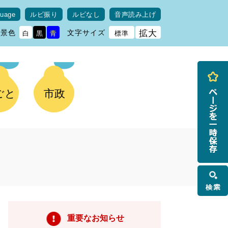
guage
ルビ振り
ルビなし
音声読み上げ
背景色
文字サイズ
拡大
白
黒
青
標準
ごと
市政
検
索
重要なお知らせ