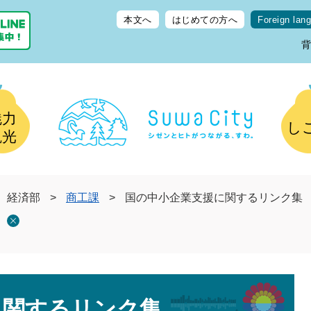
本文へ
はじめての方へ
Foreign lan
魅力
し
観光
経済部
>
商工課
>
国の中小企業支援に関するリンク集
に関するリンク集