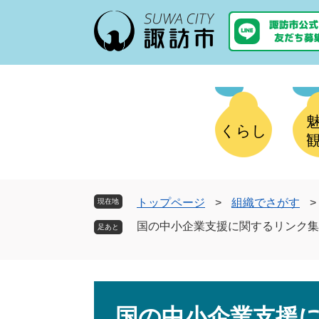
ペ
メ
ー
ニ
ジ
ュ
の
ー
先
を
頭
飛
で
ば
す
し
くらし
。
て
本
文
へ
トップページ
>
組織でさがす
>
現在地
国の中小企業支援に関するリンク集
本
文
国の中小企業支援