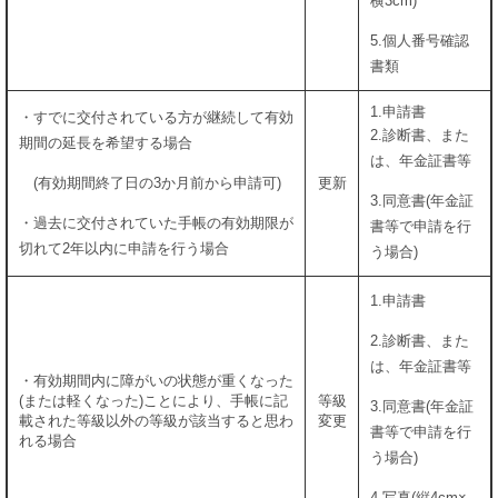
横3cm)
5.個人番号確認
書類
1.申請書
・すでに交付されている方が継続して有効
2.診断書、また
期間の延長を希望する場合
は、年金証書等
(有効期間終了日の3か月前から申請可)
更新
3.同意書(年金証
・過去に交付されていた手帳の有効期限が
書等で申請を行
切れて2年以内に申請を行う場合
う場合)
1.申請書
2.診断書、また
は、年金証書等
・有効期間内に障がいの状態が重くなった
(または軽くなった)ことにより、手帳に記
等級
3.同意書(年金証
載された等級以外の等級が該当すると思わ
変更
書等で申請を行
れる場合
う場合)
4.写真(縦4cm×