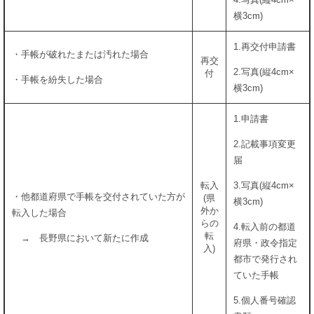
横3cm)
1.再交付申請書
・手帳が破れたまたは汚れた場合
再交
2.写真(縦4cm×
付
・手帳を紛失した場合
横3cm)
1.申請書
2.記載事項変更
届
転入
3.写真(縦4cm×
・他都道府県で手帳を交付されていた方が
(県
横3cm)
外か
転入した場合
らの
4.転入前の都道
転
→ 長野県において新たに作成
府県・政令指定
入)
都市で発行され
ていた手帳
5.個人番号確認