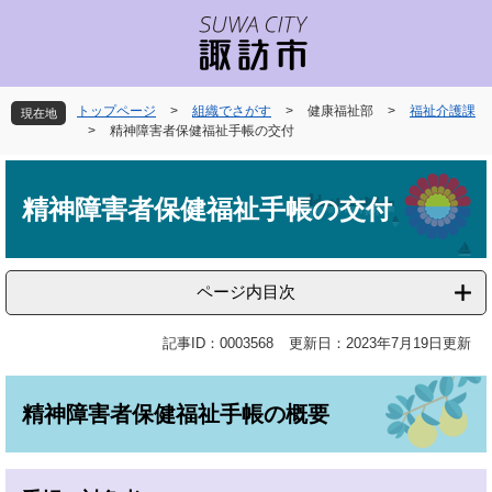
ペ
メ
ー
ニ
ジ
ュ
の
ー
先
を
トップページ
>
組織でさがす
>
健康福祉部
>
福祉介護課
現在地
頭
飛
>
精神障害者保健福祉手帳の交付
で
ば
本
す
し
文
。
て
精神障害者保健福祉手帳の交付
本
文
へ
ページ内目次
記事ID：0003568
更新日：2023年7月19日更新
精神障害者保健福祉手帳の概要