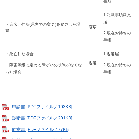
書類
1.記載事項変更
届
・氏名、住所(県内での変更)を変更した場
変更
合
2.現在お持ちの
手帳
・死亡した場合
1.返還届
返還
・障害等級に定める障がいの状態がなくな
2.現在お持ちの
った場合
手帳
申請書 [PDFファイル／103KB]
診断書 [PDFファイル／201KB]
同意書 [PDFファイル／77KB]