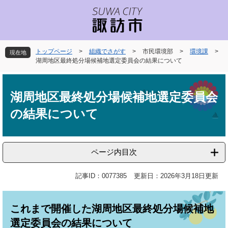
ペ
メ
ー
ニ
ジ
ュ
の
ー
先
を
トップページ
>
組織でさがす
>
市民環境部
>
環境課
>
現在地
頭
飛
湖周地区最終処分場候補地選定委員会の結果について
で
ば
本
す
し
文
。
て
湖周地区最終処分場候補地選定委員会
本
の結果について
文
へ
ページ内目次
記事ID：0077385
更新日：2026年3月18日更新
これまで開催した湖周地区最終処分場候補地
選定委員会の結果について