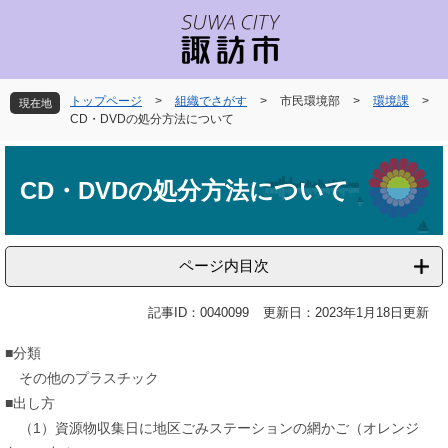
ペ
メ
ー
ニ
ジ
ュ
の
ー
先
を
トップページ
>
組織でさがす
>
市民環境部
>
環境課
>
現在地
頭
飛
CD・DVDの処分方法について
で
ば
本
す
し
文
。
て
CD・DVDの処分方法について
本
文
へ
ページ内目次
記事ID：0040099
更新日：2023年1月18日更新
■分類
その他のプラスチック
■出し方
（1）資源物収集日に地区ごみステーションの網かご（オレンジ