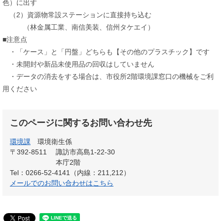
色）に出す
（2）資源物常設ステーションに直接持ち込む
（林金属工業、南信美装、信州タケエイ）
■注意点
・「ケース」と「円盤」どちらも【その他のプラスチック】です
・未開封や新品未使用品の回収はしていません
・データの消去をする場合は、市役所2階環境課窓口の機械をご利
用ください
このページに関するお問い合わせ先
環境課
環境衛生係
〒392-8511
諏訪市高島1-22-30
本庁2階
Tel：0266-52-4141（内線：211,212）
メールでのお問い合わせはこちら