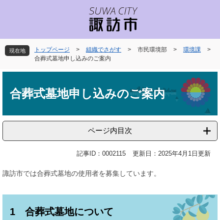
ペ
メ
ー
ニ
ジ
ュ
の
ー
先
を
トップページ
>
組織でさがす
>
市民環境部
>
環境課
>
現在地
頭
飛
合葬式墓地申し込みのご案内
で
ば
本
す
し
文
。
て
合葬式墓地申し込みのご案内
本
文
へ
ページ内目次
記事ID：0002115
更新日：2025年4月1日更新
諏訪市では合葬式墓地の使用者を募集しています。
1 合葬式墓地について