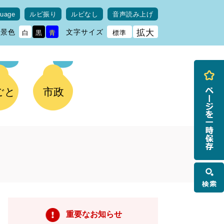
guage
ルビ振り
ルビなし
音声読み上げ
背景色
文字サイズ
拡大
白
黒
青
標準
ごと
市政
検
索
重要なお知らせ