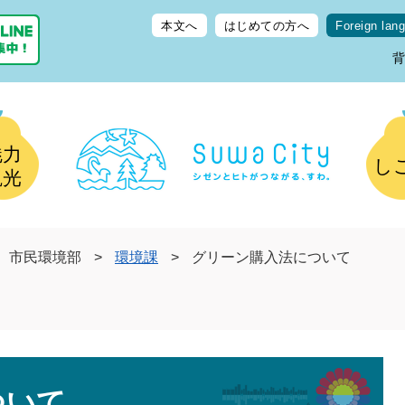
本文へ
はじめての方へ
Foreign lan
魅力
し
観光
市民環境部
>
環境課
>
グリーン購入法について
ついて