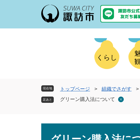
ペ
メ
ー
ニ
ジ
ュ
の
ー
先
を
頭
飛
で
ば
す
し
くらし
。
て
本
文
へ
トップページ
>
組織でさがす
>
現在地
グリーン購入法について
本
文
グリーン購入法に