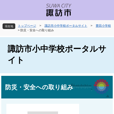
ペ
メ
ー
ニ
ジ
ュ
の
ー
先
を
トップページ
>
諏訪市小中学校ポータルサイト
>
豊田小学校
現在地
頭
飛
>
防災・安全への取り組み
で
ば
す
し
。
て
諏訪市小中学校ポータルサ
本
文
イト
へ
本
文
防災・安全への取り組み