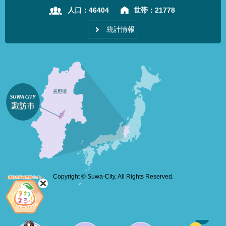
人口：
46404
世帯：
21778
統計情報
Copyright © Suwa-City. All Rights Reserved.