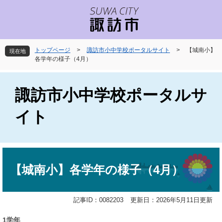
ペ
メ
ー
ニ
ジ
ュ
の
ー
先
を
トップページ
>
諏訪市小中学校ポータルサイト
>
【城南小】
現在地
頭
飛
各学年の様子（4月）
で
ば
す
し
。
て
諏訪市小中学校ポータルサ
本
文
イト
へ
本
文
【城南小】各学年の様子（4月）
記事ID：0082203
更新日：2026年5月11日更新
1学年