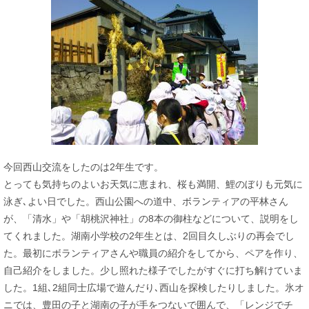
今回西山交流をしたのは2年生です。
とっても気持ちのよいお天気に恵まれ、桜も満開、鯉のぼりも元気に
泳ぎ､よい日でした。西山公園への道中、ボランティアの平林さん
が、「清水」や「胡桃沢神社」の8本の御柱などについて、説明をし
てくれました。湖南小学校の2年生とは、2回目久しぶりの再会でし
た。最初にボランティアさんや職員の紹介をしてから、ペアを作り、
自己紹介をしました。少し照れた様子でしたがすぐに打ち解けていま
した。1組､2組同士広場で遊んだり､西山を探検したりしました。氷オ
ニでは、豊田の子と湖南の子が手をつないで囲んで、「レンジでチ