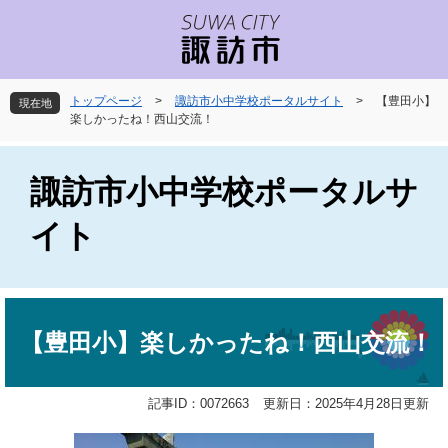
ペ
メ
ー
ニ
ジ
ュ
の
ー
先
を
トップページ
>
諏訪市小中学校ポータルサイト
>
【豊田小】
現在地
頭
飛
楽しかったね！西山交流！
で
ば
す
し
。
て
諏訪市小中学校ポータルサ
本
文
イト
へ
本
文
【豊田小】楽しかったね！西山交流！
記事ID：0072663
更新日：2025年4月28日更新