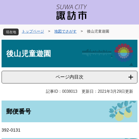
ペ
メ
ー
ニ
ジ
ュ
の
ー
先
を
トップページ
>
地図でさがす
>
後山児童遊園
現在地
頭
飛
で
ば
本
す
し
文
後山児童遊園
。
て
本
文
へ
ページ内目次
記事ID：0038013
更新日：2021年3月29日更新
郵便番号
392-0131