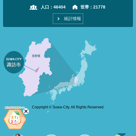
人口：
46404
世帯：
21778
統計情報
Copyright © Suwa-City. All Rights Reserved.