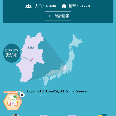
人口：
46404
世帯：
21778
統計情報
Copyright © Suwa-City. All Rights Reserved.