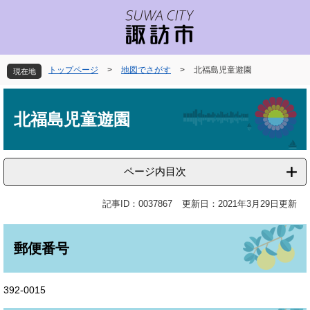
ペ
メ
ー
ニ
ジ
ュ
の
ー
先
を
トップページ
>
地図でさがす
>
北福島児童遊園
現在地
頭
飛
で
ば
本
す
し
文
北福島児童遊園
。
て
本
文
へ
ページ内目次
記事ID：0037867
更新日：2021年3月29日更新
郵便番号
392-0015