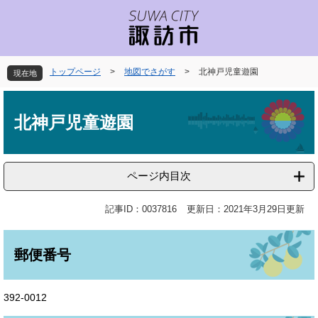
ペ
メ
ー
ニ
ジ
ュ
の
ー
先
を
トップページ
>
地図でさがす
>
北神戸児童遊園
現在地
頭
飛
で
ば
本
す
し
文
北神戸児童遊園
。
て
本
文
へ
ページ内目次
記事ID：0037816
更新日：2021年3月29日更新
郵便番号
392-0012