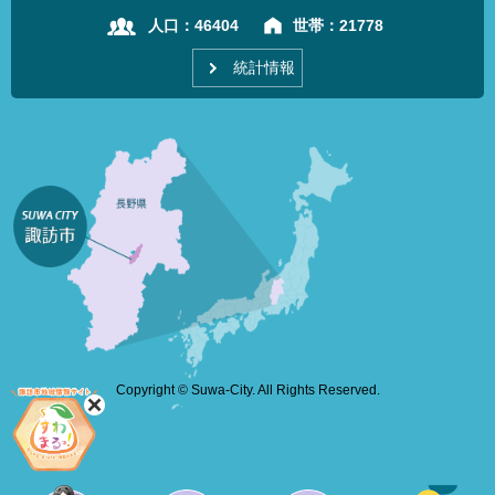
人口：
46404
世帯：
21778
統計情報
Copyright © Suwa-City. All Rights Reserved.