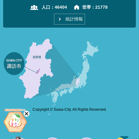
人口：
46404
世帯：
21778
統計情報
Copyright © Suwa-City. All Rights Reserved.