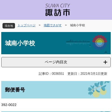
ペ
メ
ー
ニ
ジ
ュ
の
ー
先
を
トップページ
>
地図でさがす
>
城南小学校
現在地
頭
飛
で
ば
本
す
し
文
城南小学校
。
て
本
文
へ
ページ内目次
記事ID：0036551
更新日：2021年3月1日更新
郵便番号
392-0022