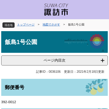
ペ
メ
ー
ニ
ジ
ュ
の
ー
先
を
トップページ
>
地図でさがす
>
飯島1号公園
現在地
頭
飛
で
ば
本
す
し
文
飯島1号公園
。
て
本
文
へ
ページ内目次
記事ID：0036106
更新日：2021年2月18日更新
郵便番号
392-0012