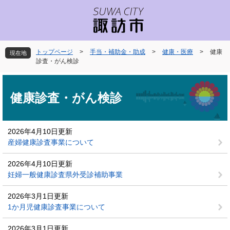
ペ
メ
ー
ニ
ジ
ュ
の
ー
先
を
トップページ
>
手当・補助金・助成
>
健康・医療
>
健康
現在地
頭
飛
診査・がん検診
で
ば
本
す
し
文
。
て
健康診査・がん検診
本
文
へ
2026年4月10日更新
産婦健康診査事業について
2026年4月10日更新
妊婦一般健康診査県外受診補助事業
2026年3月1日更新
1か月児健康診査事業について
2026年3月1日更新