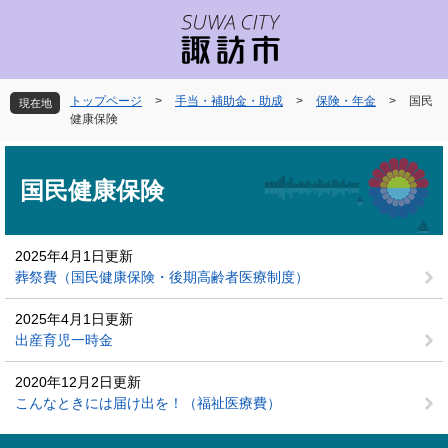
ペ
メ
ー
ニ
ジ
ュ
の
ー
先
を
トップページ
>
手当・補助金・助成
>
保険・年金
>
国民
現在地
頭
飛
健康保険
で
ば
本
す
し
文
。
て
国民健康保険
本
文
へ
2025年4月1日更新
葬祭費（国民健康保険・後期高齢者医療制度）
2025年4月1日更新
出産育児一時金
2020年12月2日更新
こんなときには届け出を！（福祉医療費）