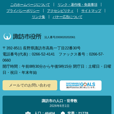
このホームページについて
リンク・著作権・免責事項
プライバシーポリシー
アクセシビリティ
サイトマップ
リンク集
バナー広告について
法人番号2000020202061
〒392-8511 長野県諏訪市高島一丁目22番30号
電話番号(代表)：0266-52-4141 ファックス番号：0266-57-
0660
開庁時間：午前8時30分から午後5時15分 閉庁日：土曜日・日曜
日・祝日・年末年始
メールでのお問い合わせ
諏訪市の人口・世帯数
2026年8月1日
人口：
46404
世帯：
21778