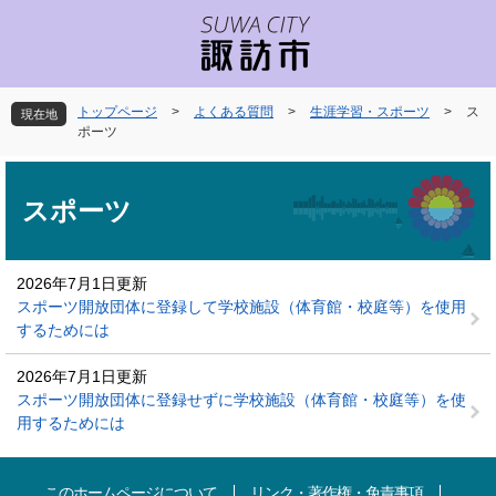
ペ
メ
ー
ニ
ジ
ュ
の
ー
先
を
トップページ
>
よくある質問
>
生涯学習・スポーツ
>
ス
現在地
頭
飛
ポーツ
で
ば
本
す
し
文
。
て
スポーツ
本
文
へ
2026年7月1日更新
スポーツ開放団体に登録して学校施設（体育館・校庭等）を使用
するためには
2026年7月1日更新
スポーツ開放団体に登録せずに学校施設（体育館・校庭等）を使
用するためには
このホームページについて
リンク・著作権・免責事項