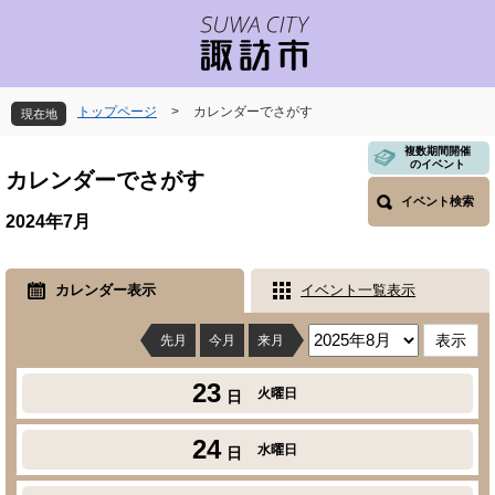
ペ
メ
ー
ニ
ジ
ュ
の
ー
先
を
トップページ
>
カレンダーでさがす
現在地
頭
飛
で
ば
本
複数期間開催
のイベント
す
し
文
カレンダーでさがす
。
て
イベント検索
本
2024年7月
文
へ
カレンダー表示
イベント一覧表示
先月
今月
来月
23
火曜日
日
24
水曜日
日