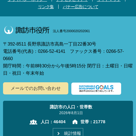
リンク集
バナー広告について
法人番号2000020202061
〒392-8511 長野県諏訪市高島一丁目22番30号
電話番号(代表)：0266-52-4141 ファックス番号：0266-57-
0660
開庁時間：午前8時30分から午後5時15分 閉庁日：土曜日・日曜
日・祝日・年末年始
メールでのお問い合わせ
諏訪市の人口・世帯数
2026年8月1日
人口：
46404
世帯：
21778
統計情報