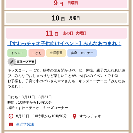
9
日曜日
日
10
月曜日
日
11
山の日
火曜日
日
【すわっチャオ子供向けイベント】みんなあつまれ！
イベント
こども
生涯学習
講座・セミナー
キッズコーナーにて、絵本の読み聞かせや、歌、体操、親子のふれあい遊
び、みんなでおしゃべりなど楽しいことがいっぱいのイベントです😊
お子様も、子育て中のパパさんママさんも、キッズコーナーに「みんなあ
つまれ！」
日にち：8月11日、8月31日
時間：10時半から10時50分
場所：すわっチャオ キッズコーナー
8月11日 10時半から10時50分
すわっチャオ
生涯学習課