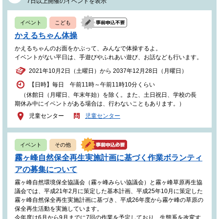
7日以上開催のイベントを表示
イベント
こども
かえるちゃん体操
かえるちゃんのお面をかぶって、みんなで体操するよ。
イベントがない平日は、手遊びやふれあい遊び、お話なども行います。
2021年10月2日（土曜日）から 2037年12月28日（月曜日）
【日時】毎日 午前11時～午前11時10分くらい
（休館日（月曜日、年末年始）を除く。また、土日祝日、学校の長
期休み中にイベントがある場合は、行わないこともあります。）
児童センター
児童センター
イベント
その他
霧ヶ峰自然保全再生実施計画に基づく作業ボランティ
アの募集について
霧ヶ峰自然環境保全協議会（霧ヶ峰みらい協議会）と霧ヶ峰草原再生協
議会では、平成21年2月に策定した基本計画、平成25年10月に策定した
霧ヶ峰自然保全再生実施計画に基づき、平成26年度から霧ケ峰の草原の
保全再生活動を実施しています。
今年度は6月から9月までに7回の作業を予定しており、生態系を改変す