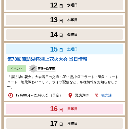
12
水曜日
日
13
木曜日
日
14
金曜日
日
15
土曜日
日
第78回諏訪湖祭湖上花火大会 当日情報
イベント
「諏訪湖の花火」大会当日の交通・JR・熱中症アラート・気象・フード
コート・地元賑わいエリア、ライブ配信など、各種情報をお知らせしま
す。
19時00分～21時00分（予定）
諏訪湖畔
観光課
16
日曜日
日
17
月曜日
日