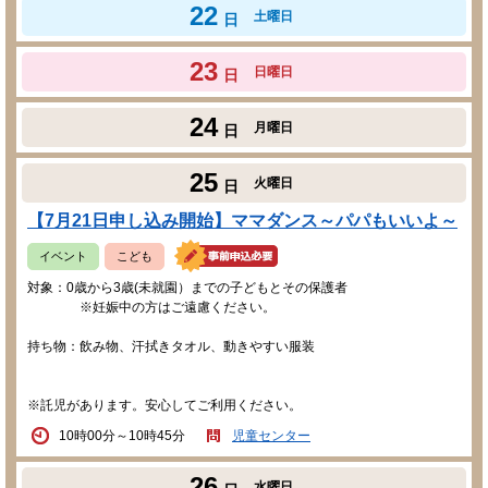
22
土曜日
日
23
日曜日
日
24
月曜日
日
25
火曜日
日
【7月21日申し込み開始】ママダンス～パパもいいよ～
イベント
こども
対象：0歳から3歳(未就園）までの子どもとその保護者
※妊娠中の方はご遠慮ください。
持ち物：飲み物、汗拭きタオル、動きやすい服装
※託児があります。安心してご利用ください。
10時00分～10時45分
児童センター
26
水曜日