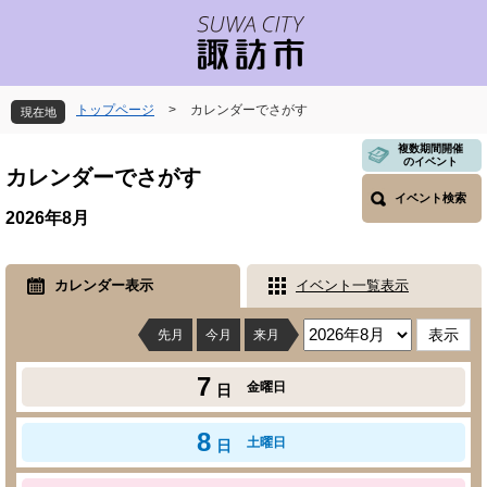
ペ
メ
ー
ニ
ジ
ュ
の
ー
先
を
トップページ
>
カレンダーでさがす
現在地
頭
飛
で
ば
本
複数期間開催
のイベント
す
し
文
カレンダーでさがす
。
て
イベント検索
本
2026年8月
文
へ
カレンダー表示
イベント一覧表示
先月
今月
来月
7
金曜日
日
8
土曜日
日