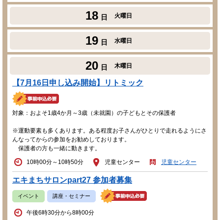
18
火曜日
日
19
水曜日
日
20
木曜日
日
【7月16日申し込み開始】リトミック
対象：およそ1歳4か月～3歳（未就園）の子どもとその保護者
※運動要素も多くあります。ある程度お子さんがひとりで走れるようにさ
んなってからの参加をお勧めしております。
保護者の方も一緒に動きます。
10時00分～10時50分
児童センター
児童センター
エキまちサロンpart27 参加者募集
イベント
講座・セミナー
午後6時30分から8時00分