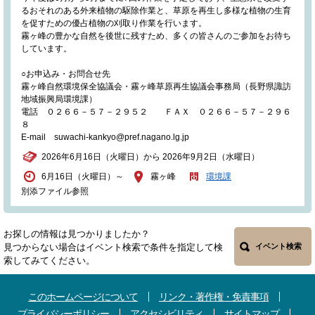
るおそれのある外来植物の駆除作業と、草原を再生し多様な植物の生育
を促すための優占植物の刈取り作業を行います。
霧ヶ峰の豊かな自然を後世に残すため、多くの皆さんのご参加をお待ち
しています。
○お申込み・お問合せ先
霧ヶ峰自然環境保全協議会・霧ヶ峰草原再生協議会事務局（長野県諏訪
地域振興局環境課）
電話 ０２６６－５７－２９５２ ＦＡＸ ０２６６－５７－２９６
８
E-mail suwachi-kankyo@pref.nagano.lg.jp
2026年6月16日（火曜日）から 2026年9月2日（水曜日）
6月16日（火曜日）～
霧ヶ峰
環境課
別添ファイル参照
お探しの情報は見つかりましたか？
見つからない場合はイベント検索で条件を指定して検
イベント検索
索してみてください。
このホームページについて
リンク・著作権・免責事項
プライバシーポリシー
アクセシビリティ
サイトマップ