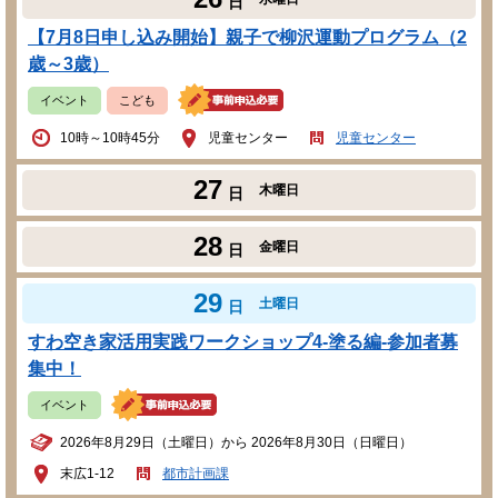
日
【7月8日申し込み開始】親子で柳沢運動プログラム（2
歳～3歳）
イベント
こども
10時～10時45分
児童センター
児童センター
27
木曜日
日
28
金曜日
日
29
土曜日
日
すわ空き家活用実践ワークショップ4-塗る編-参加者募
集中！
イベント
2026年8月29日（土曜日）から 2026年8月30日（日曜日）
末広1-12
都市計画課