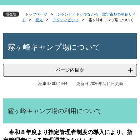
現在地
トップページ
>
シゼンとヒトがつながる 諏訪市魅力発信サイ
ト
>
観光
>
アクティビティ
>
霧ヶ峰キャンプ場について
本
文
霧ヶ峰キャンプ場について
ページ内目次
記事ID:0004444
更新日:2026年4月1日更新
霧ヶ峰キャンプ場の利用について​
令和８年度より指定管理者制度の導入により、指