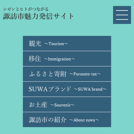
ペ
メ
ー
ニ
ジ
ュ
の
ー
先
を
頭
飛
で
ば
す
し
。
て
本
文
へ