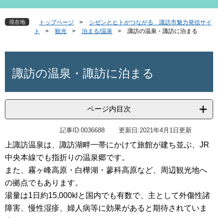
現在地
トップページ
>
シゼンとヒトがつながる 諏訪市魅力発信サイ
ト
>
観光
>
泊まる/温泉
>
諏訪の温泉・諏訪に泊まる
本
文
諏訪の温泉・諏訪に泊まる
ページ内目次
記事ID:0036688
更新日:2021年4月1日更新
上諏訪温泉は、諏訪湖畔一帯にかけて旅館が建ち並ぶ、JR
中央本線でも指折りの温泉郷です。
また、霧ヶ峰高原・白樺湖・蓼科高原など、周辺観光地へ
の拠点でもあります。
湯量は1日約15,000klと国内でも有数で、主として外傷性諸
障害、慢性湿疹、婦人病等に効果があると期待されていま