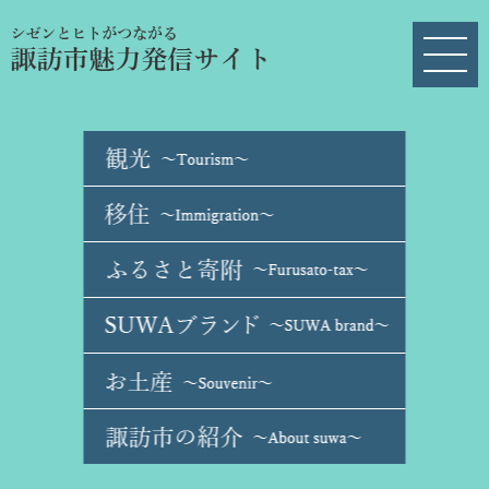
ペ
メ
ー
ニ
ジ
ュ
の
ー
先
を
頭
飛
で
ば
す
し
。
て
本
文
へ