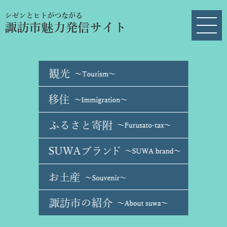
ペ
メ
ー
ニ
ジ
ュ
の
ー
先
を
頭
飛
で
ば
す
し
。
て
本
文
へ