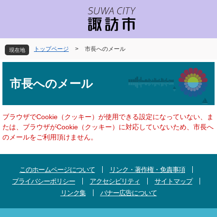
ペ
メ
ー
ニ
ジ
ュ
の
ー
先
を
トップページ
>
市長へのメール
現在地
頭
飛
で
ば
本
す
し
文
市長へのメール
。
て
本
文
へ
ブラウザでCookie（クッキー）が使用できる設定になっていない、ま
たは、ブラウザがCookie（クッキー）に対応していないため、市長へ
のメールをご利用頂けません。
このホームページについて
リンク・著作権・免責事項
プライバシーポリシー
アクセシビリティ
サイトマップ
リンク集
バナー広告について