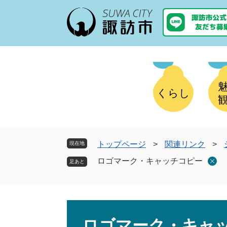
ペ
メ
ー
ニ
ジ
ュ
の
ー
先
を
頭
飛
で
ば
す
し
くらし
。
て
本
文
へ
トップページ
>
関連リンク
>
現在地
ロゴマーク・キャッチコピー
本
文
ロゴマーク・キャ