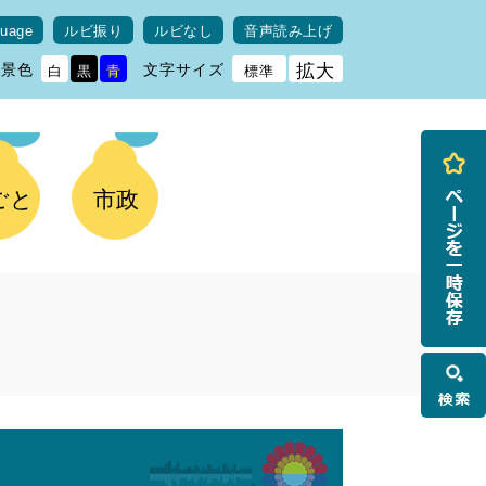
guage
ルビ振り
ルビなし
音声読み上げ
背景色
文字サイズ
拡大
白
黒
青
標準
ごと
市政
検
索