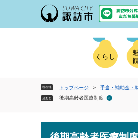
ペ
メ
ー
ニ
ジ
ュ
の
ー
先
を
頭
飛
で
ば
す
し
くらし
。
て
本
文
へ
トップページ
>
手当・補助金・
現在地
後期高齢者医療制度
本
文
後期高齢者医療制