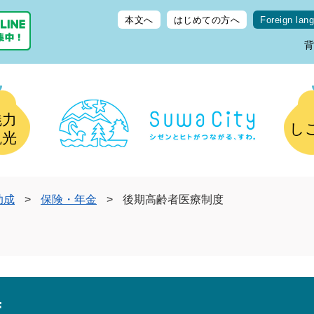
本文へ
はじめての方へ
Foreign lan
魅力
し
観光
助成
>
保険・年金
>
後期高齢者医療制度
度