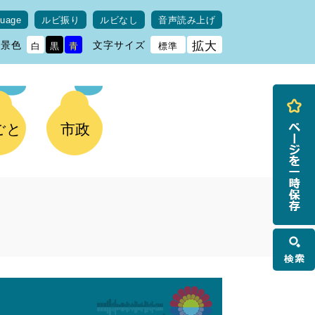
guage
ルビ振り
ルビなし
音声読み上げ
背景色
文字サイズ
拡大
白
黒
青
標準
ごと
市政
検
索