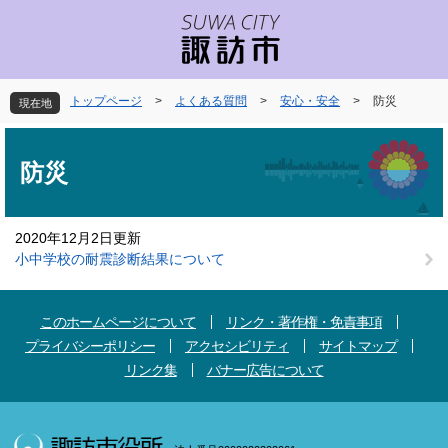
ペ
メ
ー
ニ
ジ
ュ
の
ー
先
を
トップページ
>
よくある質問
>
安心・安全
>
防災
現在地
頭
飛
で
ば
本
す
し
文
防災
。
て
本
文
2020年12月2日更新
へ
小中学校の耐震診断結果について
このホームページについて
リンク・著作権・免責事項
プライバシーポリシー
アクセシビリティ
サイトマップ
リンク集
バナー広告について