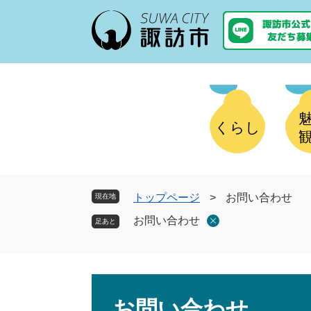
ペ
メ
ー
ニ
ジ
ュ
の
ー
先
を
頭
飛
で
ば
す
し
くらし
。
て
本
文
へ
トップページ
>
お問い合わせ
現在地
お問い合わせ
本
文
お問い合わせ