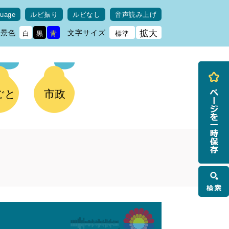
guage
ルビ振り
ルビなし
音声読み上げ
背景色
文字サイズ
拡大
白
黒
青
標準
ごと
市政
検
索