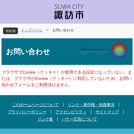
ペ
メ
ー
ニ
ジ
ュ
の
ー
先
を
トップページ
>
お問い合わせ
現在地
頭
飛
で
ば
本
す
し
文
お問い合わせ
。
て
本
文
へ
ブラウザでCookie（クッキー）が使用できる設定になっていない、ま
たは、ブラウザがCookie（クッキー）に対応していないため、お問い
合わせフォームをご利用頂けません。
このホームページについて
リンク・著作権・免責事項
プライバシーポリシー
アクセシビリティ
サイトマップ
リンク集
バナー広告について