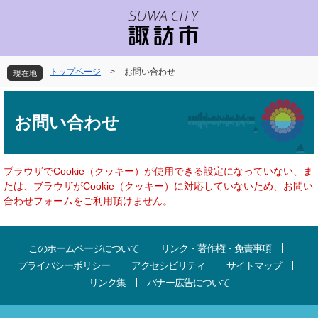
ペ
メ
ー
ニ
ジ
ュ
の
ー
先
を
トップページ
>
お問い合わせ
現在地
頭
飛
で
ば
本
す
し
文
お問い合わせ
。
て
本
文
へ
ブラウザでCookie（クッキー）が使用できる設定になっていない、ま
たは、ブラウザがCookie（クッキー）に対応していないため、お問い
合わせフォームをご利用頂けません。
このホームページについて
リンク・著作権・免責事項
プライバシーポリシー
アクセシビリティ
サイトマップ
リンク集
バナー広告について