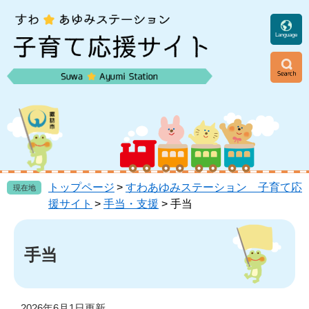
ペ
メ
ー
ニ
ジ
ュ
Language
の
ー
先
を
頭
飛
ニ
で
ば
ュ
す
し
ー
。
て
本
文
へ
トップページ
>
すわあゆみステーション 子育て応
現在地
援サイト
>
手当・支援
>
手当
本
文
手当
2026年6月1日更新