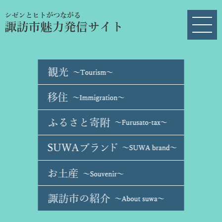
ペ
メ
ー
ニ
ジ
ュ
の
ー
先
を
頭
飛
で
ば
す
し
。
て
本
文
へ