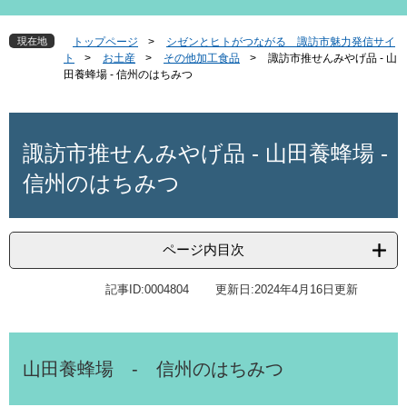
現在地
トップページ
>
シゼンとヒトがつながる 諏訪市魅力発信サイ
ト
>
お土産
>
その他加工食品
>
諏訪市推せんみやげ品 - 山
田養蜂場 - 信州のはちみつ
本
文
諏訪市推せんみやげ品 - 山田養蜂場 -
信州のはちみつ
ページ内目次
記事ID:0004804
更新日:2024年4月16日更新
山田養蜂場 - 信州のはちみつ