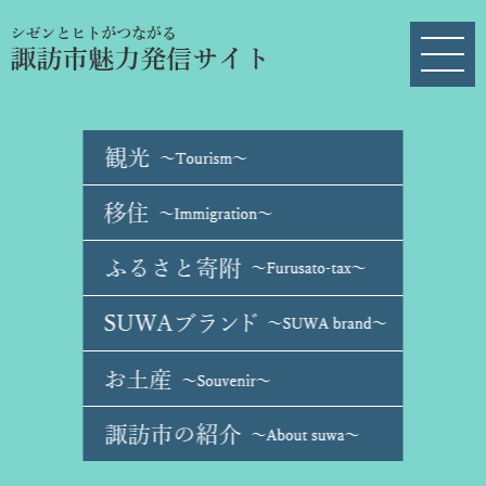
ペ
メ
ー
ニ
ジ
ュ
の
ー
先
を
頭
飛
で
ば
す
し
。
て
本
文
へ