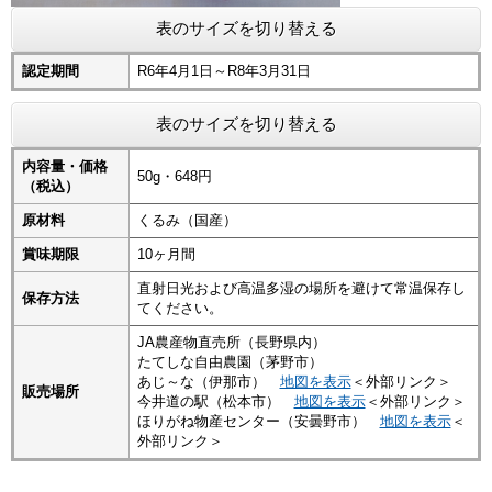
表のサイズを切り替える
認定期間
R6年4月1日～R8年3月31日
表のサイズを切り替える
内容量・価格
50g・648円
（税込）
原材料
くるみ（国産）
賞味期限
10ヶ月間
直射日光および高温多湿の場所を避けて常温保存し
保存方法
てください。
JA農産物直売所（長野県内）
たてしな自由農園（茅野市）
あじ～な（伊那市）
地図を表示
＜外部リンク＞
販売場所
今井道の駅（松本市）
地図を表示
＜外部リンク＞
ほりがね物産センター（安曇野市）
地図を表示
＜
外部リンク＞