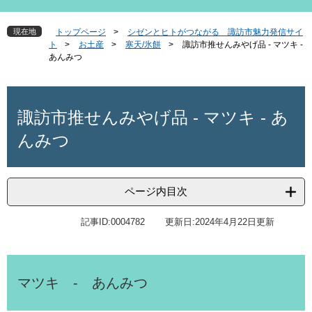
現在地
トップページ
>
シゼンとヒトがつながる 諏訪市魅力発信サイ
ト
>
お土産
>
寒天/氷餅
>
諏訪市推せんみやげ品 - マツキ -
あんみつ
本
文
諏訪市推せんみやげ品 - マツキ - あ
んみつ
ページ内目次
記事ID:0004782
更新日:2024年4月22日更新
マツキ - あんみつ