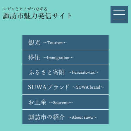
ペ
メ
ー
ニ
ジ
ュ
の
ー
先
を
頭
飛
で
ば
す
し
。
て
本
文
へ