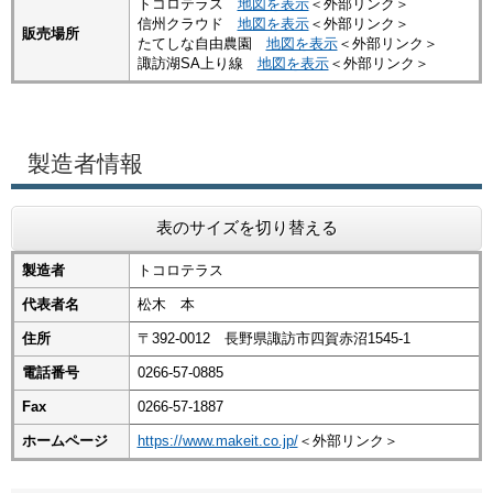
トコロテラス
地図を表示
＜外部リンク＞
信州クラウド
地図を表示
＜外部リンク＞
販売場所
たてしな自由農園
地図を表示
＜外部リンク＞
諏訪湖SA上り線
地図を表示
＜外部リンク＞
製造者情報
表のサイズを切り替える
製造者
トコロテラス
代表者名
松木 本
住所
〒392-0012 長野県諏訪市四賀赤沼1545-1
電話番号
0266-57-0885
Fax
0266-57-1887
ホームページ
https://www.makeit.co.jp/
＜外部リンク＞