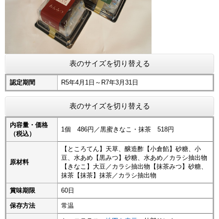
表のサイズを切り替える
認定期間
R5年4月1日～R7年3月31日
表のサイズを切り替える
内容量・価格
1個 486円／黒蜜きなこ・抹茶 518円
（税込）
【ところてん】天草、醸造酢【小倉餡】砂糖、小
豆、水あめ【黒みつ】砂糖、水あめ／カラシ抽出物
原材料
【きなこ】大豆／カラシ抽出物【抹茶みつ】砂糖、
抹茶【抹茶】抹茶／カラシ抽出物
賞味期限
60日
保存方法
常温