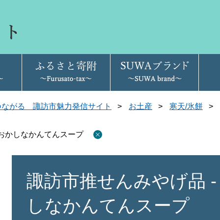
つながる 諏訪市魅力発信サイト
>
お土産
>
寒天/氷餅
>
- おかしなかんてんスープ
本
文
諏訪市推せんみやげ品 - 
しなかんてんスープ