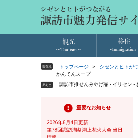
ペ
メ
ー
ニ
ジ
ュ
の
ー
先
を
頭
飛
で
ば
す
し
。
て
トップページ
>
シゼンとヒトが
現在地
本
かんてんスープ
文
諏訪市推せんみやげ品 - イリセン 
へ
重要なお知らせ
2026年8月4日更新
第78回諏訪湖祭湖上花火大会 当日
情報