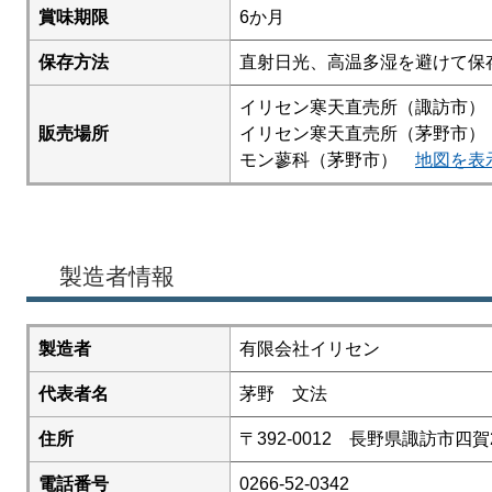
賞味期限
6か月
保存方法
直射日光、高温多湿を避けて保
イリセン寒天直売所（諏訪市
販売場所
イリセン寒天直売所（茅野市
モン蓼科（茅野市）
地図を表
製造者情報
製造者
有限会社イリセン
代表者名
茅野 文法
住所
〒392-0012 長野県諏訪市四賀2
電話番号
0266-52-0342