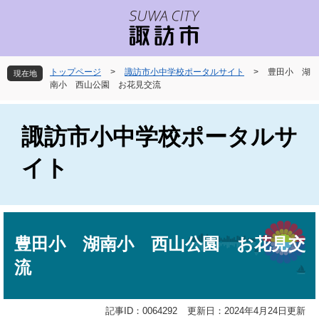
ペ
メ
ー
ニ
ジ
ュ
の
ー
先
を
トップページ
>
諏訪市小中学校ポータルサイト
>
豊田小 湖
現在地
頭
飛
南小 西山公園 お花見交流
で
ば
す
し
。
て
諏訪市小中学校ポータルサ
本
文
イト
へ
本
文
豊田小 湖南小 西山公園 お花見交
流
記事ID：0064292
更新日：2024年4月24日更新