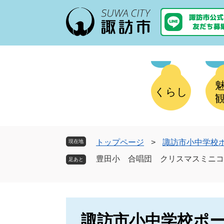
ペ
メ
ー
ニ
ジ
ュ
の
ー
先
を
頭
飛
で
ば
す
し
くらし
。
て
本
文
へ
トップページ
>
諏訪市小中学校
現在地
豊田小 合唱団 クリスマスミニコ
諏訪市小中学校ポ