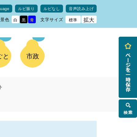
guage
ルビ振り
ルビなし
音声読み上げ
背景色
文字サイズ
拡大
白
黒
青
標準
ごと
市政
ト
検
索