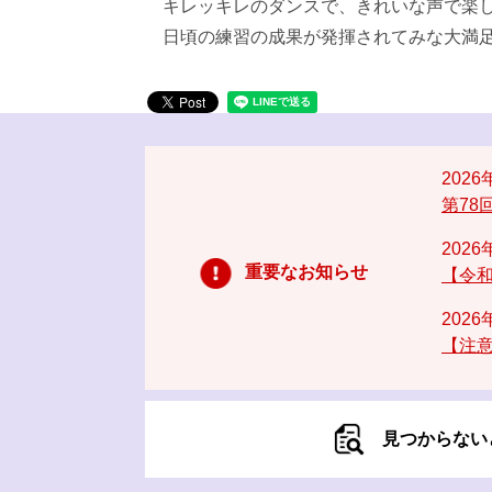
キレッキレのダンスで、きれいな声で楽し
日頃の練習の成果が発揮されてみな大満
202
第78
202
重要なお知らせ
【令和
202
【注意
見つからない