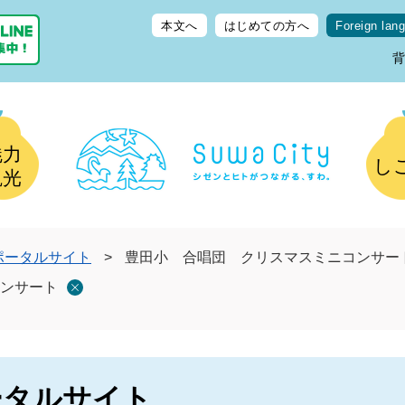
本文へ
はじめての方へ
Foreign lan
魅力
し
観光
ポータルサイト
>
豊田小 合唱団 クリスマスミニコンサー
ンサート
ータルサイト