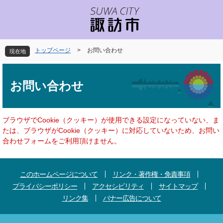
ペ
メ
ー
ニ
ジ
ュ
の
ー
先
を
トップページ
>
お問い合わせ
現在地
頭
飛
で
ば
本
す
し
文
お問い合わせ
。
て
本
文
へ
ブラウザでCookie（クッキー）が使用できる設定になっていない、ま
たは、ブラウザがCookie（クッキー）に対応していないため、お問い
合わせフォームをご利用頂けません。
このホームページについて
リンク・著作権・免責事項
プライバシーポリシー
アクセシビリティ
サイトマップ
リンク集
バナー広告について