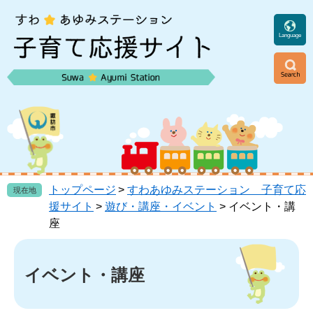
ペ
メ
ー
ニ
ジ
ュ
Language
の
ー
先
を
頭
飛
ニ
で
ば
ュ
す
し
ー
。
て
本
文
へ
トップページ
>
すわあゆみステーション 子育て応
現在地
援サイト
>
遊び・講座・イベント
>
イベント・講
座
本
文
イベント・講座