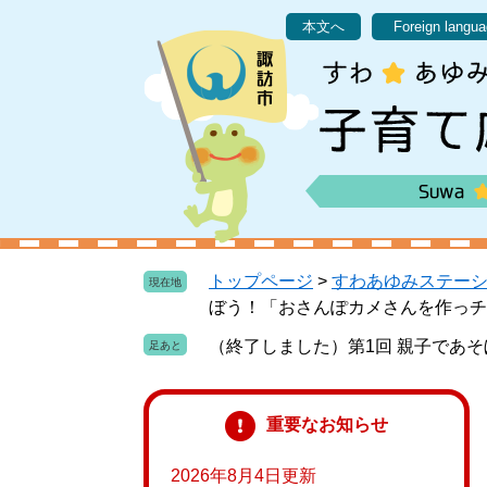
ペ
メ
本文へ
Foreign langu
ー
ニ
ジ
ュ
の
ー
先
を
頭
飛
で
ば
す
し
。
て
本
文
トップページ
>
すわあゆみステー
現在地
へ
ぼう！「おさんぽカメさんを作っチ
（終了しました）第1回 親子であ
重要なお知らせ
2026年8月4日更新