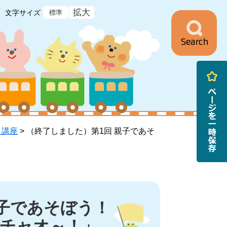
拡大
文字サイズ
標準
ニ
ュ
ー
・講座
>
（終了しました）第1回 親子であそ
親子であそぼう！
チャオ～！」