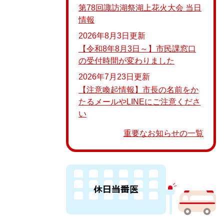
第78回諏訪湖祭湖上花火大会 当日
情報
2026年8月3日更新
【令和8年8月3日～】市民課窓口
の受付時間が変わりました
2026年7月23日更新
【注意喚起情報】市長の名前をか
たるメールやLINEにご注意くださ
い
重要なお知らせの一覧