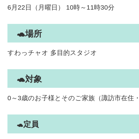
6月22日（月曜日） 10時～11時30分
​🐢​
場所
すわっチャオ 多目的スタジオ​
​🐢​
対象
0～3歳のお子様とそのご家族（諏訪市在住・
定員
​🐢​