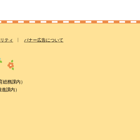
リティ
バナー広告について
教育総務課内）
康推進課内）