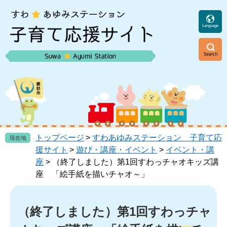
ペ
メ
ー
ニ
ジ
ュ
Language
の
ー
先
を
頭
飛
ニ
で
ば
ュ
す
し
ー
。
て
本
文
へ
トップページ
>
すわあゆみステーション 子育て応
現在地
援サイト
>
遊び・講座・イベント
>
イベント・講
座
>
（終了しました）第1回すわっチャオキッズ講
座 「絵手紙を描いチャオ～」
本
文
（終了しました）第1回すわっチャ