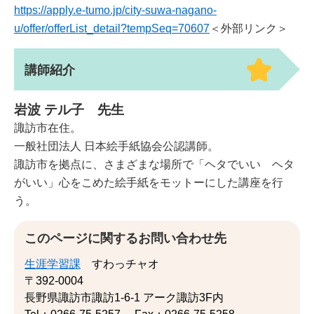
https://apply.e-tumo.jp/city-suwa-nagano-
u/offer/offerList_detail?tempSeq=70607
＜外部リンク＞
講師紹介
岩波 テル子 先生
諏訪市在住。
一般社団法人 日本絵手紙協会公認講師。
諏訪市を拠点に、さまざまな場所で「ヘタでいい ヘタ
がいい」心をこめた絵手紙をモットーにした講座を行
う。
このページに関するお問い合わせ先
生涯学習課
すわっチャオ
〒392-0004
長野県諏訪市諏訪1-6-1 アーク諏訪3F内