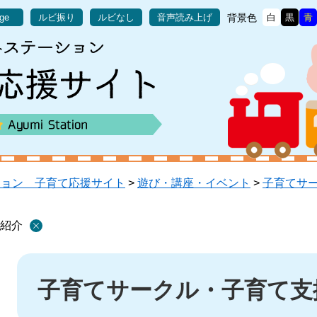
背景色
age
ルビ振り
ルビなし
音声読み上げ
白
黒
青
ション 子育て応援サイト
>
遊び・講座・イベント
>
子育てサ
紹介
本
文
子育てサークル・子育て支