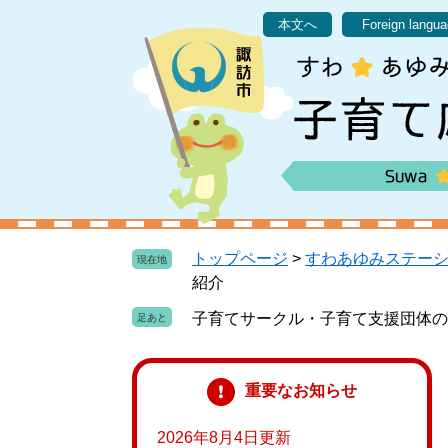
ペ
メ
本文へ
Foreign langu
ー
ニ
ジ
ュ
の
ー
先
を
頭
飛
で
ば
す
し
。
て
本
文
トップページ
>
すわあゆみステー
現在地
へ
紹介
子育てサークル・子育て支援団体の
重要なお知らせ
2026年8月4日更新