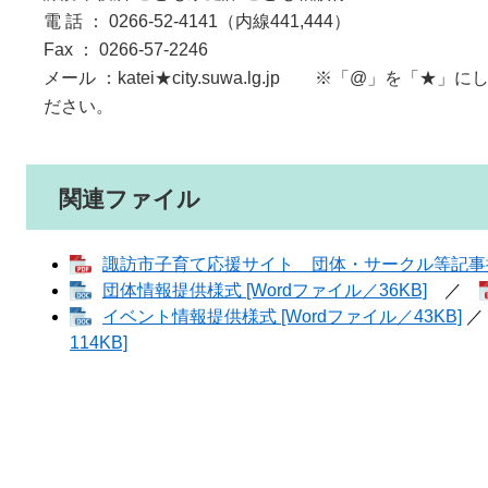
電 話 ： 0266-52-4141（内線441,444）
Fax ： 0266-57-2246
メール ：katei★city.suwa.lg.jp ※「@」を
ださい。
関連ファイル
諏訪市子育て応援サイト 団体・サークル等記事掲載基
団体情報提供様式 [Wordファイル／36KB]
／
イベント情報提供様式 [Wordファイル／43KB]
／
114KB]