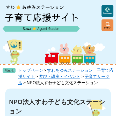
ペ
メ
ー
ニ
ジ
ュ
Language
の
ー
先
を
頭
飛
ニ
で
ば
ュ
す
し
ー
。
て
本
文
へ
トップページ
>
すわあゆみステーション 子育て応
現在地
援サイト
>
遊び・講座・イベント
>
子育てサーク
ル
>
NPO法人すわ子ども文化ステーション
本
文
NPO法人すわ子ども文化ステーシ
ョン