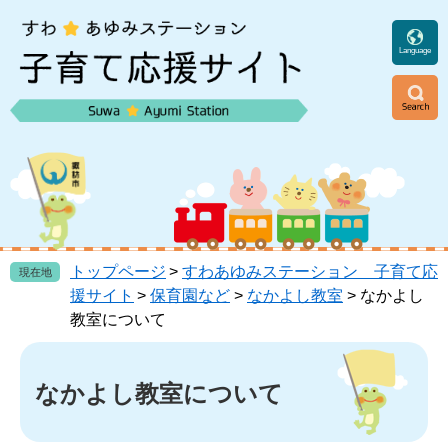
ペ
メ
ー
ニ
ジ
ュ
Language
の
ー
先
を
頭
飛
ニ
で
ば
ュ
す
し
ー
。
て
本
文
へ
トップページ
>
すわあゆみステーション 子育て応
現在地
援サイト
>
保育園など
>
なかよし教室
>
なかよし
教室について
本
文
なかよし教室について