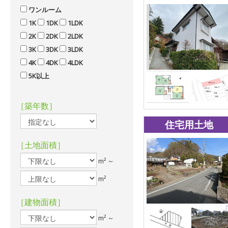
ワンルーム
1K
1DK
1LDK
2K
2DK
2LDK
3K
3DK
3LDK
4K
4DK
4LDK
5K以上
［築年数］
住宅用土地
［土地面積］
m² ～
m²
［建物面積］
m² ～