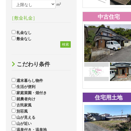
m²
中古住宅
［敷金礼金］
礼金なし
敷金なし
検索
こだわり条件
週末暮らし物件
生活が便利
家庭菜園・畑付き
住宅用土地
就農者向け
古民家風
別荘風
山が見える
山が近い
温泉付き・温泉地