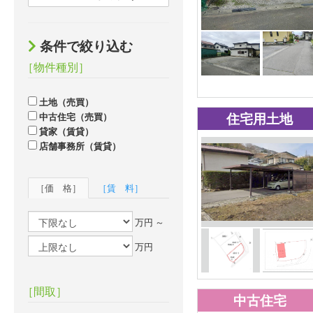
条件で絞り込む
［物件種別］
土地（売買）
住宅用土地
中古住宅（売買）
貸家（賃貸）
店舗事務所（賃貸）
［価 格］
［賃 料］
万円 ～
万円
［間取］
中古住宅