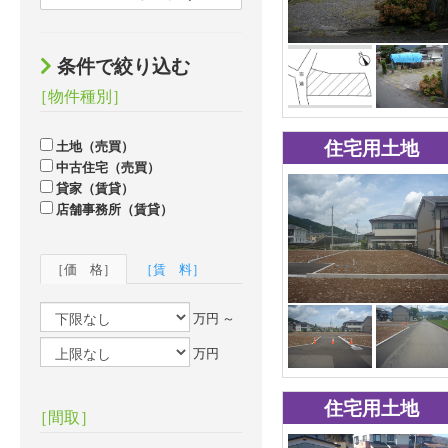
条件で絞り込む
［物件種別］
住宅用土地
土地（売買）
中古住宅（売買）
貸家（賃貸）
店舗事務所（賃貸）
［価 格］
［賃 料］
万円 ～
万円
住宅用土地
［間取］