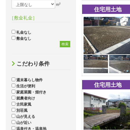
m²
住宅用土地
［敷金礼金］
礼金なし
敷金なし
検索
こだわり条件
週末暮らし物件
住宅用土地
生活が便利
家庭菜園・畑付き
就農者向け
古民家風
別荘風
山が見える
山が近い
温泉付き・温泉地