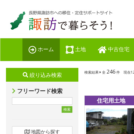
ホーム
土地
中古住宅
246
検索結果
全
件 現在12
絞り込み検索
フリーワード検索
住宅用土地
検索
地図から探す