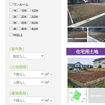
ワンルーム
1K
1DK
1LDK
2K
2DK
2LDK
3K
3DK
3LDK
4K
4DK
4LDK
5K以上
［築年数］
住宅用土地
［土地面積］
m² ～
m²
［建物面積］
m² ～