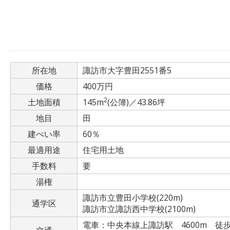
所在地
諏訪市大字豊田2551番5
価格
400万円
2
土地面積
145m
(公簿)／43.86坪
地目
田
建ぺい率
60％
最適用途
住宅用土地
手数料
要
湯権
諏訪市立豊田小学校(220m)
通学区
諏訪市立諏訪西中学校(2100m)
電車：中央本線上諏訪駅 4600m 徒歩