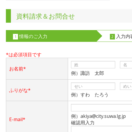
資料請求＆お問合せ
情報のご入力
入力内
1
2
*は必須項目です
お名前*
例）諏訪 太郎
ふりがな*
例）すわ たろう
例）akiya@city.suwa.lg.jp
E-mail*
確認用入力