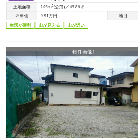
2
土地面積
145m
(公簿)／43.86坪
坪単価
9.81万円
地目
生活が便利
山が見える
山が近い
物件画像1