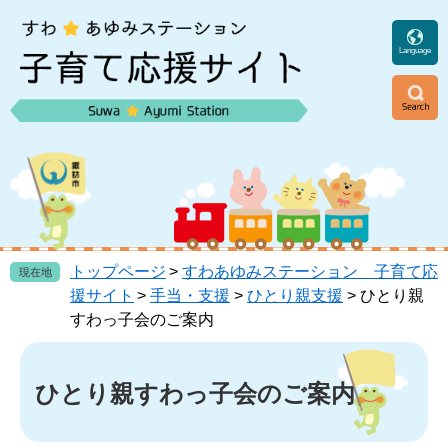
ペ
メ
ー
ニ
ジ
ュ
Language
の
ー
先
を
頭
飛
ニ
で
ば
ュ
す
し
ー
。
て
本
文
へ
トップページ
>
すわあゆみステーション 子育て応
現在地
援サイト
>
手当・支援
>
ひとり親支援
>
ひとり親
すわっ子会のご案内
本
文
ひとり親すわっ子会のご案内