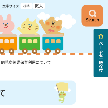
拡大
文字サイズ
標準
ニ
ュ
ー
>
病児病後児保育利用について
て