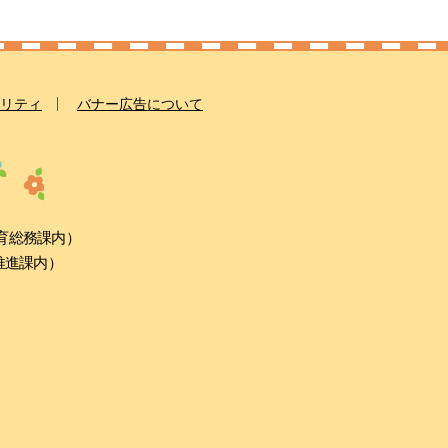
リティ
バナー広告について
教育総務課内）
康推進課内）