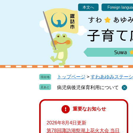
ペ
メ
本文へ
Foreign langu
ー
ニ
ジ
ュ
の
ー
先
を
頭
飛
で
ば
す
し
。
て
本
文
トップページ
>
すわあゆみステー
現在地
へ
病児病後児保育利用について
重要なお知らせ
2026年8月4日更新
第78回諏訪湖祭湖上花火大会 当日