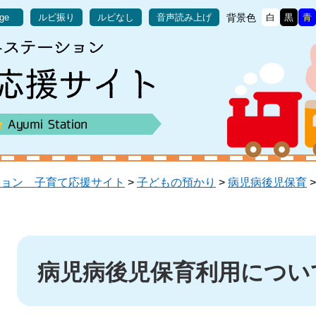
背景色
age
ルビ振り
ルビなし
音声読み上げ
白
黒
青
ション 子育て応援サイト
>
子どもの預かり
>
病児病後児保育
本
文
病児病後児保育利用につい