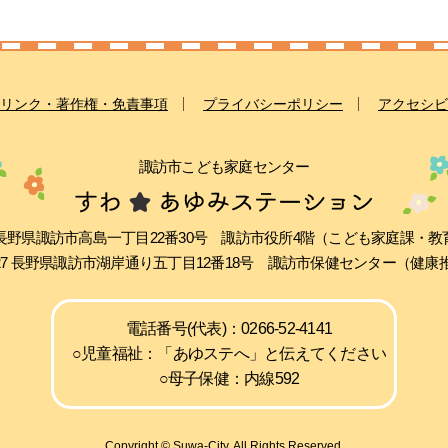
リンク・著作権・免責事項
プライバシーポリシー
アクセシビ
諏訪市こども家庭センター
511 長野県諏訪市高島一丁目22番30号 諏訪市役所4階（こども家庭課・
0027 長野県諏訪市湖岸通り五丁目12番18号 諏訪市保健センター（健
電話番号(代表)：0266-52-4141
○児童福祉：「あゆステへ」と伝えてください
○母子保健：内線592
Copyright © Suwa-City. All Rights Reserved.