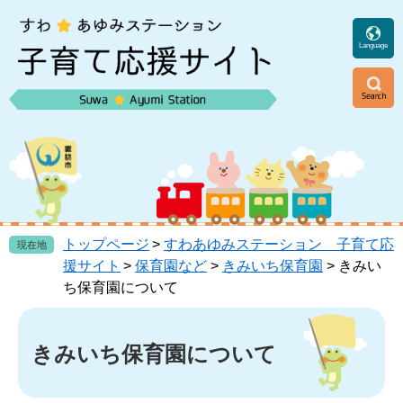
ペ
メ
ー
ニ
ジ
ュ
Language
の
ー
先
を
頭
飛
ニ
で
ば
ュ
す
し
ー
。
て
本
文
へ
トップページ
>
すわあゆみステーション 子育て応
現在地
援サイト
>
保育園など
>
きみいち保育園
>
きみい
ち保育園について
本
文
きみいち保育園について