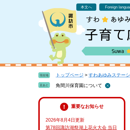
ペ
メ
本文へ
Foreign langu
ー
ニ
ジ
ュ
の
ー
先
を
頭
飛
で
ば
す
し
。
て
本
文
トップページ
>
すわあゆみステー
現在地
へ
角間川保育園について
重要なお知らせ
2026年8月4日更新
第78回諏訪湖祭湖上花火大会 当日