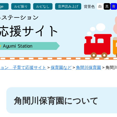
背景色
age
ルビ振り
ルビなし
音声読み上げ
白
黒
青
ション 子育て応援サイト
>
保育園など
>
角間川保育園
>
角間
本
文
角間川保育園について